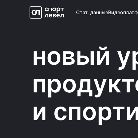
Cтат. данные
Видеоплат
новый у
продукт
и спорт