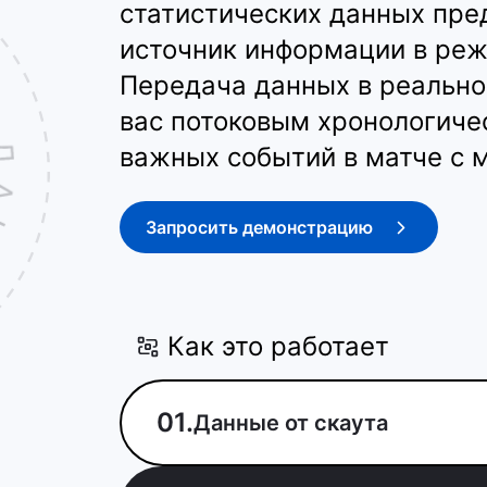
статистических данных пре
источник информации в реж
Передача данных в реальн
вас потоковым хронологиче
важных событий в матче с 
Запросить демонстрацию
Как это работает
01.
Данные от скаута