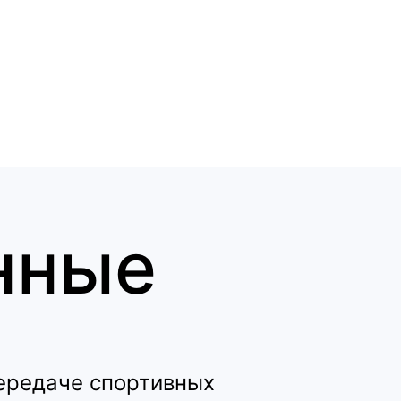
нные
ередаче спортивных